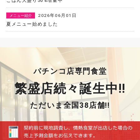
ごはん大盛り50%増量中
2026年06月01日
メニュー紹介
夏メニュー始めました
パチンコ店専門食堂
繁盛店続々誕生中!!
ただいま全国38店舗!!