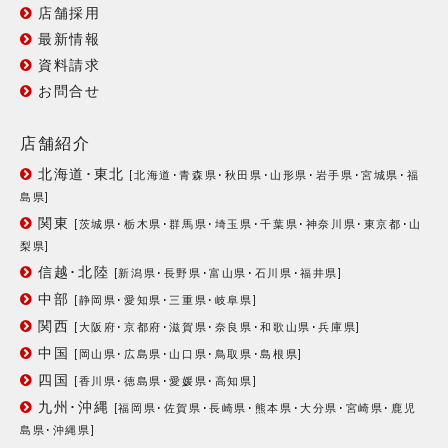
店舗採用
最新情報
資料請求
お問合せ
店舗紹介
北海道･東北
[
北海道
･
青森県
･
秋田県
･
山形県
･
岩手県
･
宮城県
･
福
島県
]
関東
[
茨城県
･
栃木県
･
群馬県
･
埼玉県
･
千葉県
･
神奈川県
･
東京都
･
山
梨県
]
信越･北陸
[
新潟県
･
長野県
･
富山県
･
石川県
･
福井県
]
中部
[
静岡県
･
愛知県
･
三重県
･
岐阜県
]
関西
[
大阪府
･
京都府
･
滋賀県
･
奈良県
･
和歌山県
･
兵庫県
]
中国
[
岡山県
･
広島県
･
山口県
･
鳥取県
･
島根県
]
四国
[
香川県
･
徳島県
･
愛媛県
･
高知県
]
九州･沖縄
[
福岡県
･
佐賀県
･
長崎県
･
熊本県
･
大分県
･
宮崎県
･
鹿児
島県
･
沖縄県
]