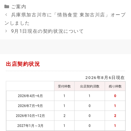
Categories
ご案内
兵庫県加古川市に「情熱食堂 東加古川店」オープ
ンしました
9月1日現在の契約状況について
出店契約状況
2026年8月6日現在
受付枠数
出店契約済数
残り枠数
2026年4月~6月
1
1
0
2026年7月~9月
1
0
1
2026年10月~12月
2
0
2
2027年1月～3月
1
0
1