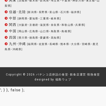
関東
[
茨城県
･
栃木県
･
群馬県
･
埼玉県
･
千葉県
･
神奈川県
･
東京都
･
山
梨県
]
信越･北陸
[
新潟県
･
長野県
･
富山県
･
石川県
･
福井県
]
中部
[
静岡県
･
愛知県
･
三重県
･
岐阜県
]
関西
[
大阪府
･
京都府
･
滋賀県
･
奈良県
･
和歌山県
･
兵庫県
]
中国
[
岡山県
･
広島県
･
山口県
･
鳥取県
･
島根県
]
四国
[
香川県
･
徳島県
･
愛媛県
･
高知県
]
九州･沖縄
[
福岡県
･
佐賀県
･
長崎県
･
熊本県
･
大分県
･
宮崎県
･
鹿児
島県
･
沖縄県
]
Copyright © 2026
パチンコ店併設の食堂･飲食店運営 情熱食堂
designed by
福島ウェブ
'; } }, false );