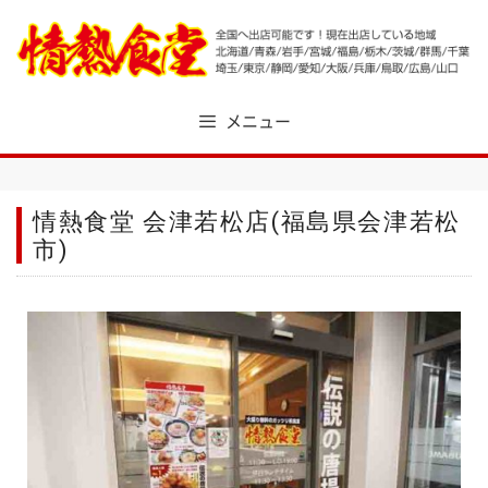
Skip
to
content
メニュー
情熱食堂 会津若松店(福島県会津若松
市)