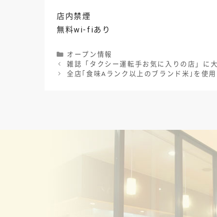
店内禁煙
無料wi-fiあり
Categories
オープン情報
雑誌「タクシー運転手お気に入りの店」に
全店｢食味Aランク以上のブランド米｣を使