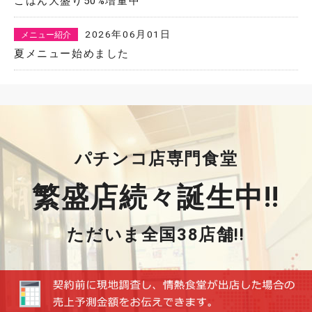
ごはん大盛り50%増量中
2026年06月01日
メニュー紹介
夏メニュー始めました
パチンコ店専門食堂
繁盛店続々誕生中!!
ただいま全国38店舗!!