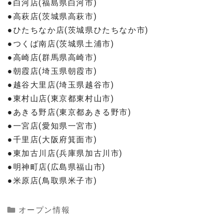
●白河店(福島県白河市)
●高萩店(茨城県高萩市)
●ひたちなか店(茨城県ひたちなか市)
●つくば南店(茨城県土浦市)
●高崎店(群馬県高崎市)
●朝霞店(埼玉県朝霞市)
●越谷大里店(埼玉県越谷市)
●東村山店(東京都東村山市)
●あきる野店(東京都あきる野市)
●一宮店(愛知県一宮市)
●千里店(大阪府箕面市)
●東加古川店(兵庫県加古川市)
●明神町店(広島県福山市)
●米原店(鳥取県米子市)
Categories
オープン情報