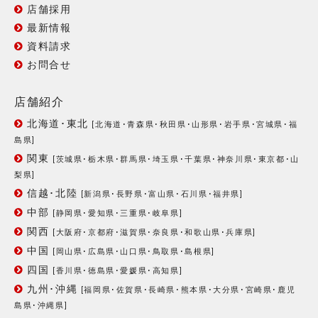
店舗採用
最新情報
資料請求
お問合せ
店舗紹介
北海道･東北
[
北海道
･
青森県
･
秋田県
･
山形県
･
岩手県
･
宮城県
･
福
島県
]
関東
[
茨城県
･
栃木県
･
群馬県
･
埼玉県
･
千葉県
･
神奈川県
･
東京都
･
山
梨県
]
信越･北陸
[
新潟県
･
長野県
･
富山県
･
石川県
･
福井県
]
中部
[
静岡県
･
愛知県
･
三重県
･
岐阜県
]
関西
[
大阪府
･
京都府
･
滋賀県
･
奈良県
･
和歌山県
･
兵庫県
]
中国
[
岡山県
･
広島県
･
山口県
･
鳥取県
･
島根県
]
四国
[
香川県
･
徳島県
･
愛媛県
･
高知県
]
九州･沖縄
[
福岡県
･
佐賀県
･
長崎県
･
熊本県
･
大分県
･
宮崎県
･
鹿児
島県
･
沖縄県
]